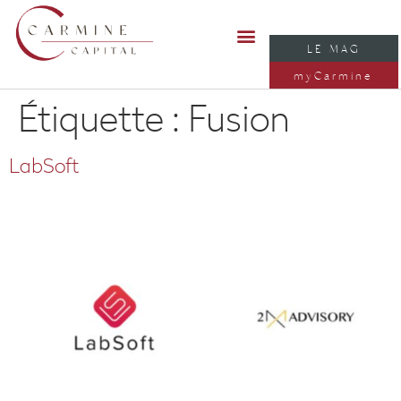
LE MAG
myCarmine
Étiquette :
Fusion
LabSoft