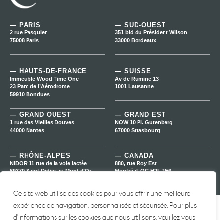
— PARIS
— SUD-OUEST
2 rue Pasquier
351 bld du Président Wilson
75008 Paris
33000 Bordeaux
— HAUTS-DE-FRANCE
— SUISSE
Immeuble Wood Time One
Av de Rumine 13
23 Parc de l’Aérodrome
1001 Lausanne
59910 Bondues
— GRAND OUEST
— GRAND EST
1 rue des Vieilles Douves
NOW 10 Pl. Gutenberg
44000 Nantes
67000 Strasbourg
— RHÔNE-ALPES
— CANADA
NIDOR 11 rue de la voie lactée
880, rue Roy Est
69370 Saint Didier au Mont d’Or
Montréal, QC H2L 1E6
Ce site web utilise des cookies pour vous offrir une meilleure
expérience de navigation, personnalisée et sécurisée. Pour plus
Copyright © 2025 Carmine Capital • Design
La Buissonnière
• Création
d'informations sur les cookies que nous utilisons, veuillez vous